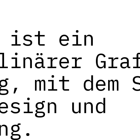
ist ein
linärer Gra
g, mit dem 
esign und
ng.